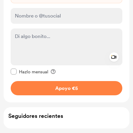
Add a 
Configurar este mensaje como privado
Hazlo mensual
Apoyo €5
Seguidores recientes