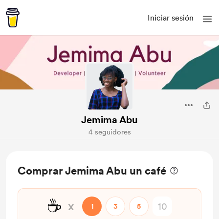
Iniciar sesión
Jemima Abu
4 seguidores
Comprar Jemima Abu un café
☕
x
1
3
5