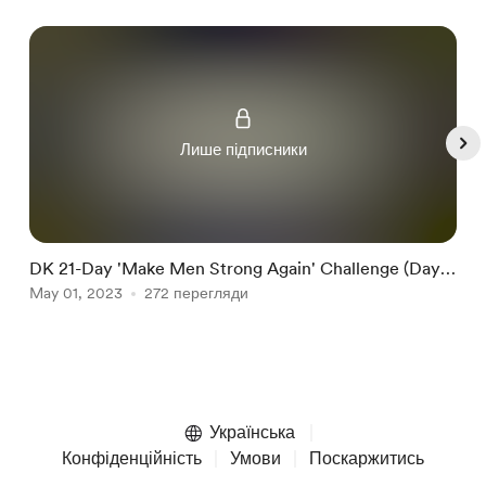
Лише підписники
DK 21-Day 'Make Men Strong Again' Challenge (Day
D
9): Sex Hormone Module Introduction
May 01, 2023
272 перегляди
1
J
Item
1
of
Українська
5
Конфіденційність
Умови
Поскаржитись