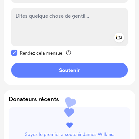
Add a 
Rendre ce message privé
Rendez cela mensuel
Soutenir
Donateurs récents
Soyez le premier à soutenir James Wilkins.