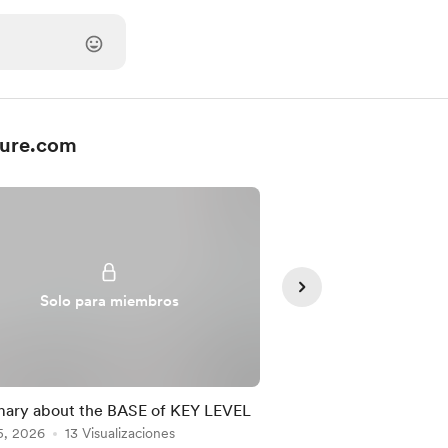
ture.com
Solo para miembros
Solo para
ary about the BASE of KEY LEVEL
ABILITY TEST II -Sl
5, 2026
13 Visualizaciones
system
Jul 06, 2026
3 Visual