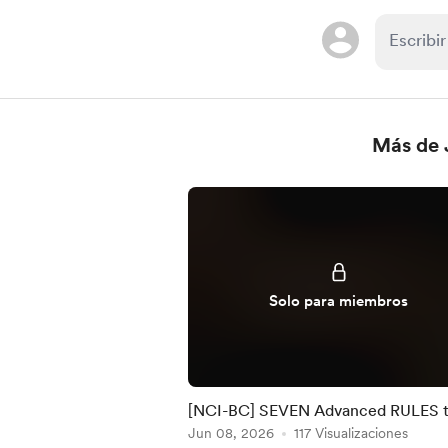
Más de 
Solo para miembros
[NCI-BC] SEVEN Advanced RULES 
manage RISK by NCI #32
Jun 08, 2026
117 Visualizaciones