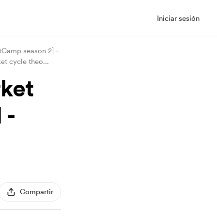
Iniciar sesión
tCamp season 2] -
et cycle theo
...
ket
 -
Compartir