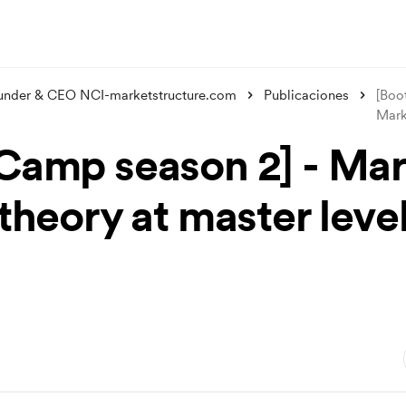
under & CEO NCI-marketstructure.com
Publicaciones
[Boo
Mark
Camp season 2] - Mar
theory at master level