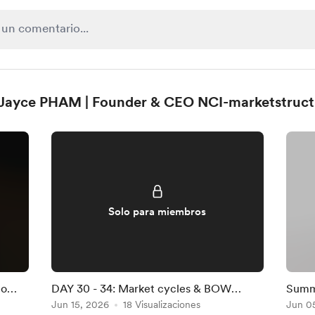
Jayce PHAM | Founder & CEO NCI-marketstruc
Solo para miembros
to
DAY 30 - 34: Market cycles & BOW
Summ
stories
Jun 15, 2026
18 Visualizaciones
Jun 0