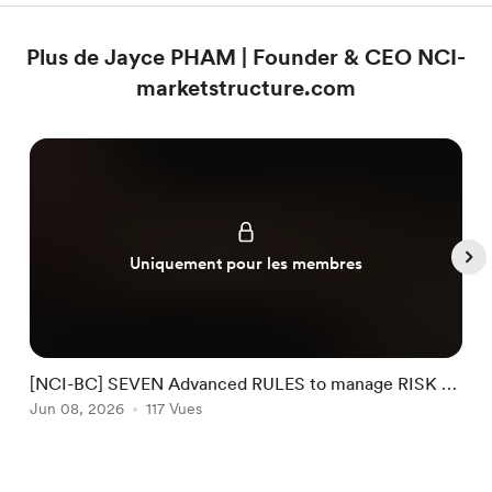
Plus de Jayce PHAM | Founder & CEO NCI-
marketstructure.com
Uniquement pour les membres
[NCI-BC] SEVEN Advanced RULES to manage RISK by
NCI #32
Jun 08, 2026
117 Vues
J