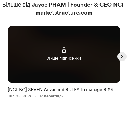
Більше від Jayce PHAM | Founder & CEO NCI-
marketstructure.com
Лише підписники
[NCI-BC] SEVEN Advanced RULES to manage RISK by
NCI #32
Jun 08, 2026
117 перегляди
J
Item
1