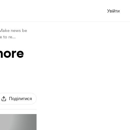
Увійти
 Make news be
e to re
...
more
Поділитися