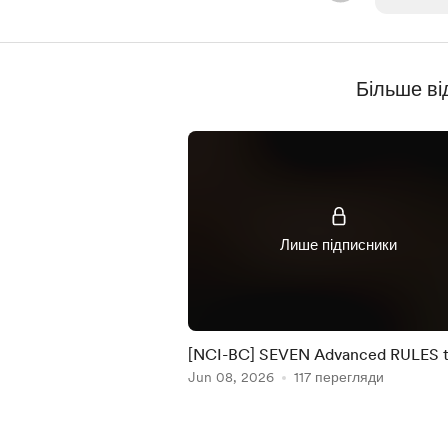
Більше в
Лише підписники
[NCI-BC] SEVEN Advanced RULES 
manage RISK by NCI #32
Jun 08, 2026
117 перегляди
Item