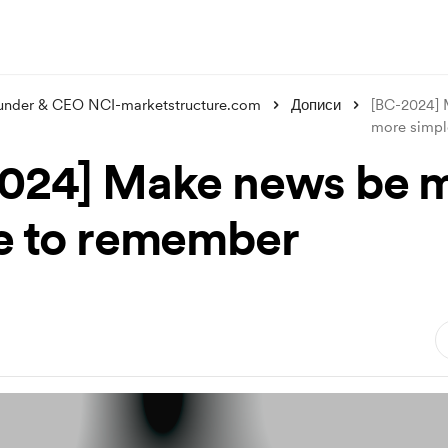
under & CEO NCI-marketstructure.com
Дописи
[BC-2024]
more simpl
024] Make news be 
e to remember