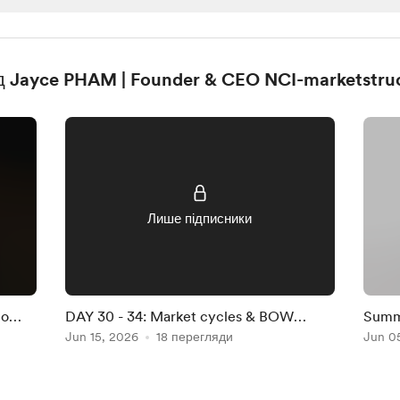
ід Jayce PHAM | Founder & CEO NCI-marketstru
Лише підписники
to
DAY 30 - 34: Market cycles & BOW
Summ
stories
Jun 15, 2026
18 перегляди
Jun 0