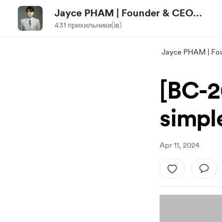
Jayce PHAM | Founder & CEO
NCI-marketstructure.com
431 прихильники(ів)
Jayce PHAM | Fo
[BC-2
simpl
Apr 11, 2024