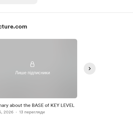
cture.com
Лише підписники
Лише під
ary about the BASE of KEY LEVEL
ABILITY TEST II -Sl
5, 2026
13 перегляди
system
Jul 06, 2026
3 перег