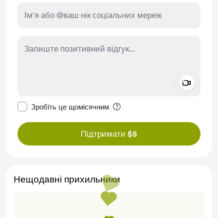
Add a 
Зробити це повідомлення приватним
Зробіть це щомісячним
Підтримати $5
Нещодавні прихильники