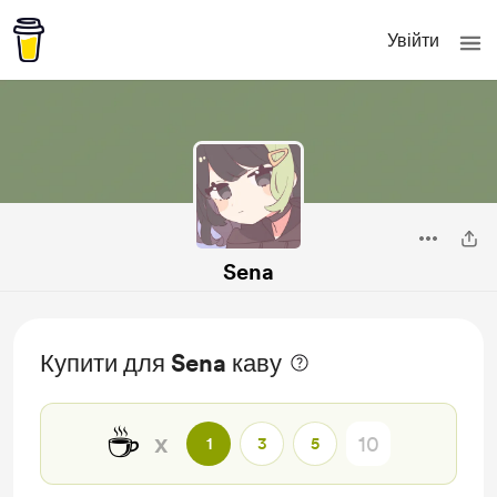
Увійти
Sena
Купити для Sena каву
☕
x
1
3
5