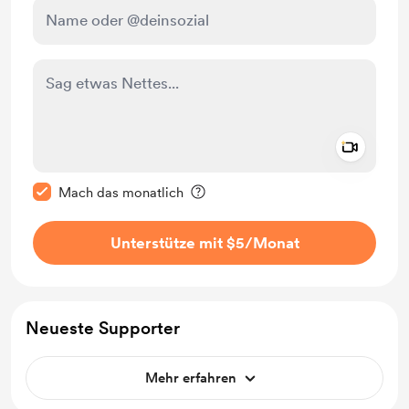
Add a 
Diese Nachricht als privat kennzeichnen
Mach das monatlich
Unterstütze mit $5
/Monat
Neueste Supporter
Mehr erfahren