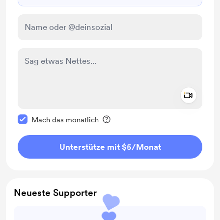
Add a 
Diese Nachricht als privat kennzeichnen
Mach das monatlich
Unterstütze mit $5
/Monat
Neueste Supporter