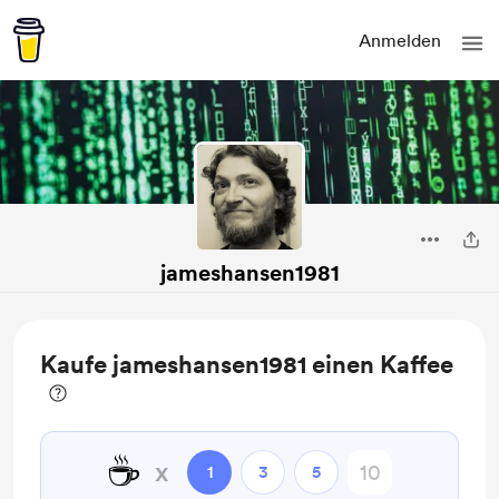
Anmelden
jameshansen1981
Kaufe jameshansen1981 einen Kaffee
☕
x
1
3
5