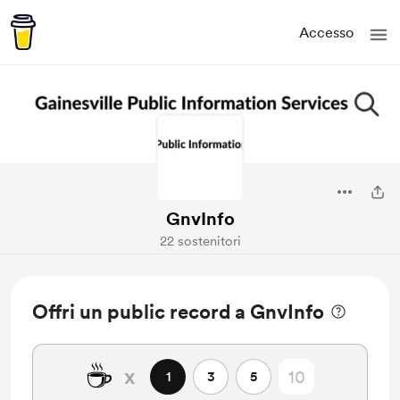
Accesso
GnvInfo
22 sostenitori
Offri un public record a GnvInfo
☕
x
1
3
5