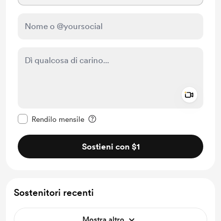
Add a 
Rendi questo messaggio privato
Rendilo mensile
Sostieni con $1
Sostenitori recenti
Mostra altro