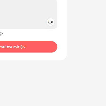
Add a video message
rivat kennzeichnen
stütze mit $5