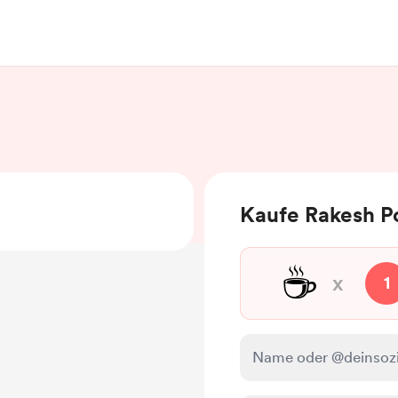
Kaufe Rakesh P
☕
x
1