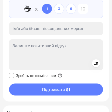
☕
x
1
3
5
Add a 
Зробити це повідомлення приватним
Зробіть це щомісячним
Підтримати $1