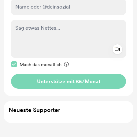
Add a 
Diese Nachricht als privat kennzeichnen
Mach das monatlich
Unterstütze mit £5
/Monat
Neueste Supporter