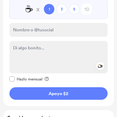
☕
x
1
3
5
Add a 
Configurar este mensaje como privado
Hazlo mensual
Apoyo $2