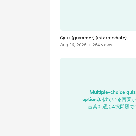
習者用リンク 教師用リ
可）
Quiz (grammer) (intermediate)
Aug 26, 2025
254 views
Multiple-choice quiz 
options). 似ている
言葉を選ぶ4択問題で
Google Form（自動採点
Form（コピー