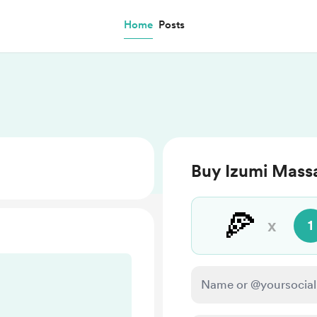
Home
Posts
Buy Izumi Massa
🍕
x
1