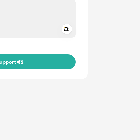
Add a video message
ivate
upport €2