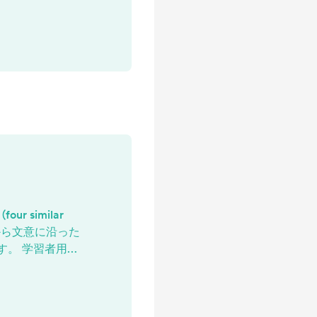
ンク（コピー編集
(four similar
言葉から文意に沿った
す。 学習者用
） 教師用Google
編集可）