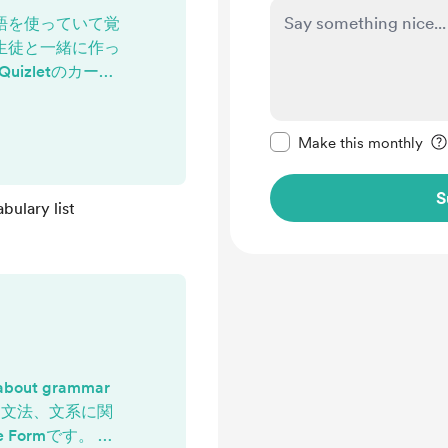
語を使っていて覚
生徒と一緒に作っ
izletのカード
。
i.com/2025/10/
Make this message pr
tml
Make this monthly
S
ulary list
 about grammar
ture. 文法、文系に関
 Formです。 学