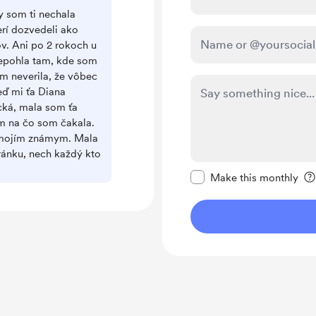
 som ti nechala
erí dozvedeli ako
. Ani po 2 rokoch u
epohla tam, kde som
m neverila, že vôbec
ď mi ťa Diana
cká, mala som ťa
m na čo som čakala.
 mojím známym. Mala
tránku, nech každý kto
Make this message pr
Make this monthly