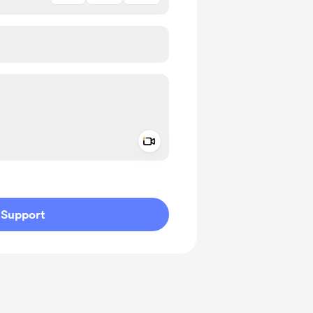
Add a video message
ivate
Support