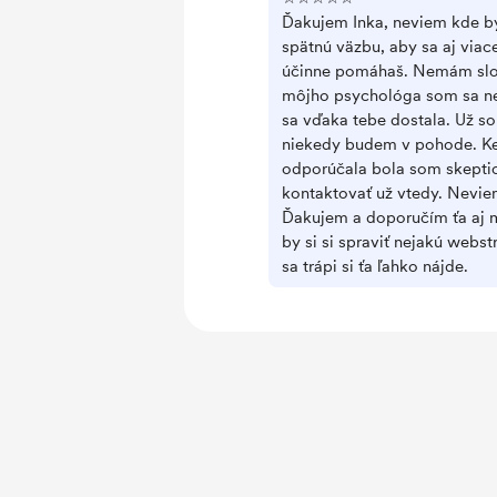
Ďakujem Inka, neviem kde by
spätnú väzbu, aby sa aj viac
účinne pomáhaš. Nemám slov
môjho psychológa som sa n
sa vďaka tebe dostala. Už so
niekedy budem v pohode. Ke
odporúčala bola som skepti
kontaktovať už vtedy. Nevie
Ďakujem a doporučím ťa aj
by si si spraviť nejakú webs
sa trápi si ťa ľahko nájde.