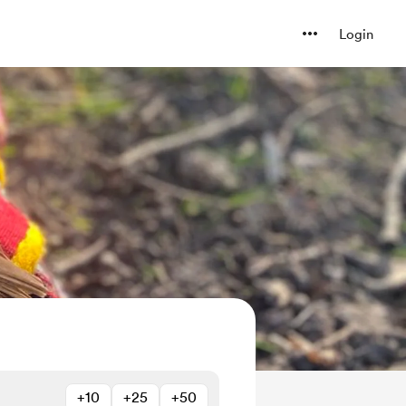
Login
+10
+25
+50