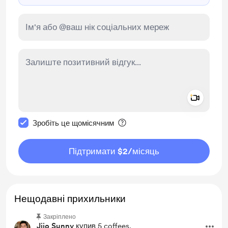
Add a 
Зробити це повідомлення приватним
Зробіть це щомісячним
Підтримати $2
/місяць
Нещодавні прихильники
Закріплено
Jijo Sunny
купив 5 coffees.