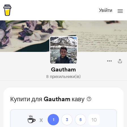
Увійти
Gautham
8 прихильники(ів)
Купити для Gautham каву
☕
x
1
3
5