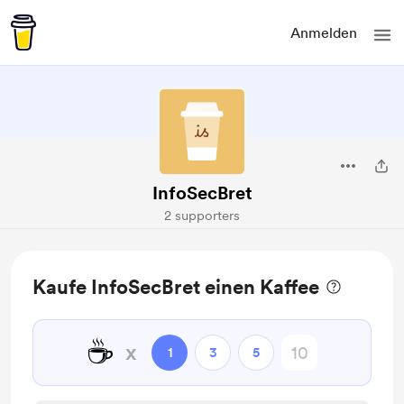
Anmelden
InfoSecBret
2 supporters
Kaufe InfoSecBret einen Kaffee
☕
x
1
3
5