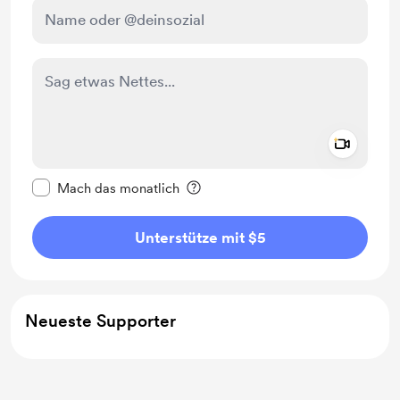
Add a 
Diese Nachricht als privat kennzeichnen
Mach das monatlich
Unterstütze mit $5
Neueste Supporter