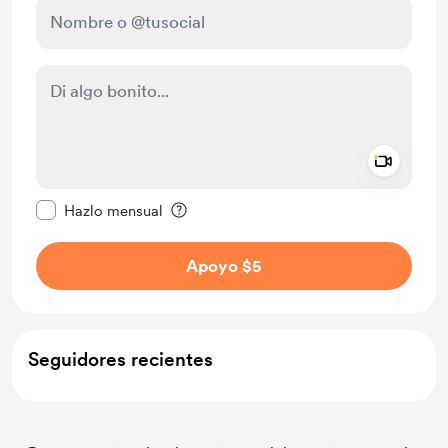
Add a 
Configurar este mensaje como privado
Hazlo mensual
Apoyo $5
Seguidores recientes