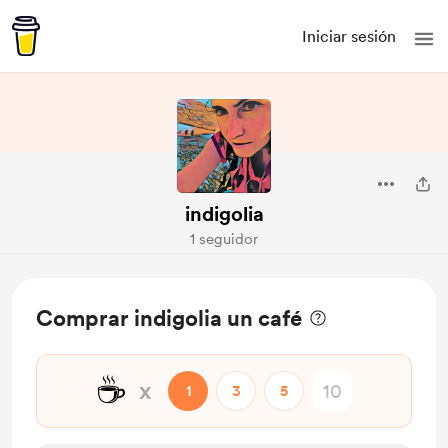
Iniciar sesión
indigolia
1 seguidor
Comprar indigolia un café
☕
x
1
3
5