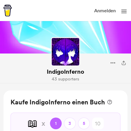
Anmelden
IndigoInferno
43 supporters
Kaufe IndigoInferno einen Buch
📖
x
1
3
5