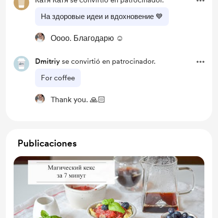
Катя Катя
se convirtió en patrocinador.
На здоровые идеи и вдохновение 💙
Оооо. Благодарю ☺️
Dmitriy
se convirtió en patrocinador.
For coffee
Thank you. 🙏🏻
Publicaciones