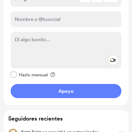
Add a 
Configurar este mensaje como privado
Hazlo mensual
Apoyo
Seguidores recientes