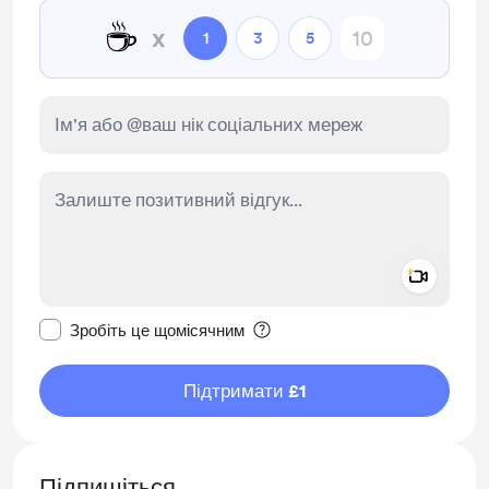
☕
x
1
3
5
Add a 
Зробити це повідомлення приватним
Зробіть це щомісячним
Підтримати £1
Підпишіться