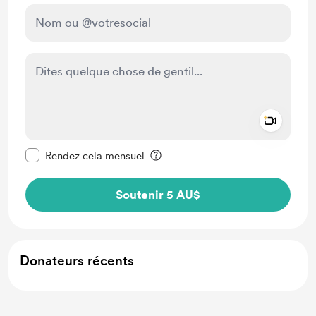
Add a 
Rendre ce message privé
Rendez cela mensuel
Soutenir 5 AU$
Donateurs récents