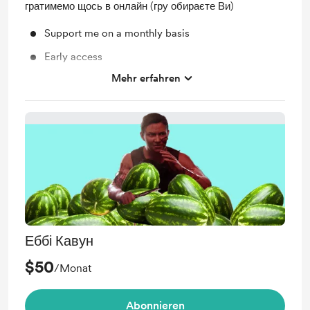
гратимемо щось в онлайн (гру обираєте Ви)
Support me on a monthly basis
Early access
Mehr erfahren
Unlock exclusive posts and messages
Voting
PSN-party
Еббі Кавун
$50
/Monat
Abonnieren