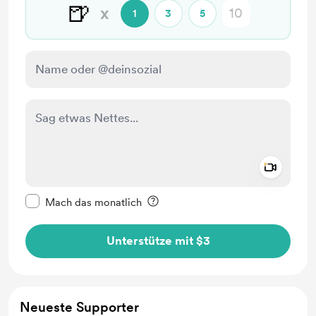
🍺
x
1
3
5
Add a 
Diese Nachricht als privat kennzeichnen
Mach das monatlich
Unterstütze mit $3
Neueste Supporter