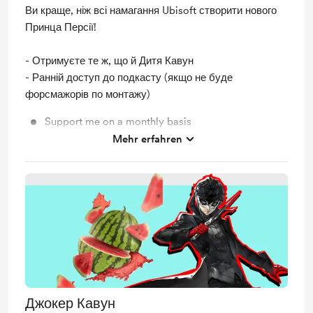
Ви краще, ніж всі намагання Ubisoft створити нового
Принца Персії!
- Отримуєте те ж, що й Дитя Кавун
- Ранній доступ до подкасту (якщо не буде
форсмажорів по монтажу)
Support me on a monthly basis
Mehr erfahren
Early access
Джокер Кавун