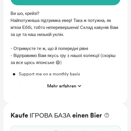
Ви шо, крейзі?
Найпотужніша підтримка евер! Така ж потужна, як
м'язи Еббі, тобто неперевершена! Склад кавунів Вам
за це та наш низькій уклін.
- Отримуєте те ж, що й попередні рівні
- Відправимо Вам якусь гру з нашої колекції (скоріш
за все щось японське 😄)
Support me on a monthly basis
Early access
Mehr erfahren
Unlock exclusive posts and messages
Voting
PSN-party
Kaufe ІГРОВА БАЗА einen Bier
Free game