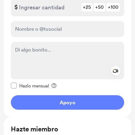
$
+25
+50
+100
Add a 
Configurar este mensaje como privado
Hazlo mensual
Apoyo
Hazte miembro