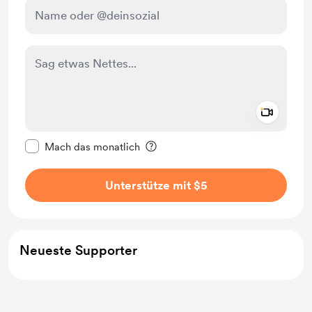
Add a 
Diese Nachricht als privat kennzeichnen
Mach das monatlich
Unterstütze mit $5
Neueste Supporter