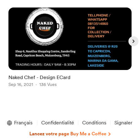
Naked Chef - Design ECard
N
Sep 16, 2021
136 Vues
S
Item
1
Français
Confidentialité
Conditions
Signaler
of
5
Lancez votre page Buy Me a Coffee