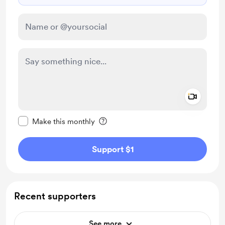
Add a 
Make this message private
Make this monthly
Support $1
Recent supporters
See more