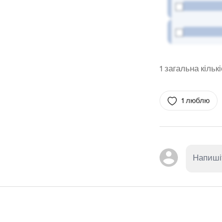
1 загальна кільк
1 люблю