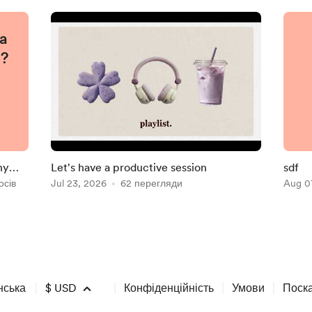
 a
n?
ny
Let's have a productive session
sdf
осів
Jul 23, 2026
62 перегляди
Aug 0
нська
$
USD
Конфіденційність
Умови
Поск