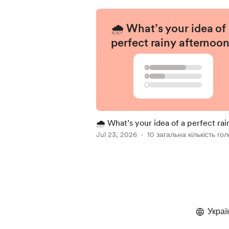
🌧️ What’s your idea of
perfect rainy afternoo
✓
✓
🌧️ What’s your idea of a perfect rai
afternoon?
Jul 23, 2026
10 загальна кількість гол
Item
1
of
5
Украї