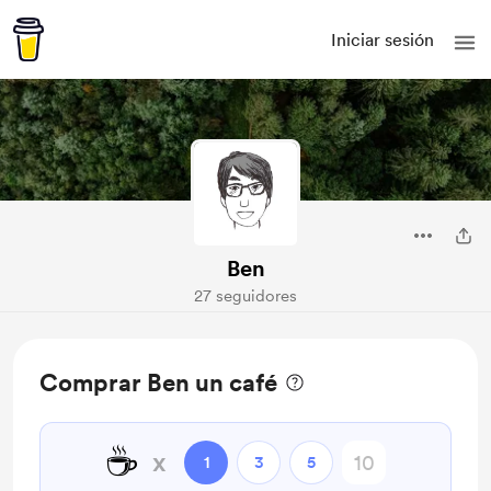
Iniciar sesión
Ben
27 seguidores
Comprar Ben un café
☕
x
1
3
5