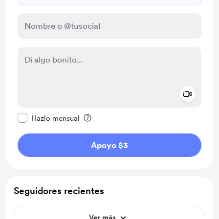
Add a 
Configurar este mensaje como privado
Hazlo mensual
Apoyo $3
Seguidores recientes
Ver más