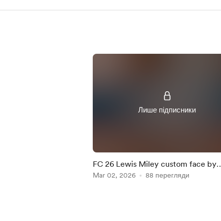
Лише підписники
FC 26 Lewis Miley custom face by
Houss3m
Mar 02, 2026
88 перегляди
Item
1