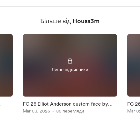
Більше від Houss3m
Лише підписники
FC 26 Elliot Anderson custom face by
FC 26
Houss3m
Mar 03, 2026
86 перегляди
Hous
Mar 0