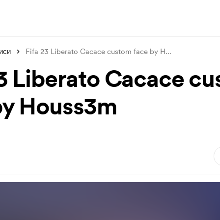
иси
Fifa 23 Liberato Cacace custom face by H
...
23 Liberato Cacace c
by Houss3m