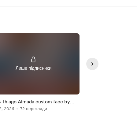
Лише підписники
Лише під
 Thiago Almada custom face by
FC 26 Maximilian Ibr
s3m
2, 2026
72 перегляди
face by Houss3m
Mar 02, 2026
61 пер