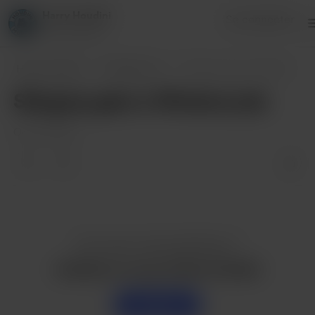
Harry Houdini
Se connecter
85 donateurs
Harry Houdini
Publications
Stingray gets a Window job
Stingray gets a Window job
Oct 08, 2022
Vous aimez cette publication ?
Achetez un curry à Harry Houdini
Soutenir