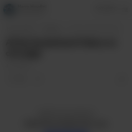
Harry Houdini
Anmelden
85 supporters
Harry Houdini
Beiträge
All the Sunderland Videos on one page
All the Sunderland Videos on
one page
Jul 06, 2023
1 like
Gefällt dir dieser Beitrag?
Kaufe Harry Houdini einen curry