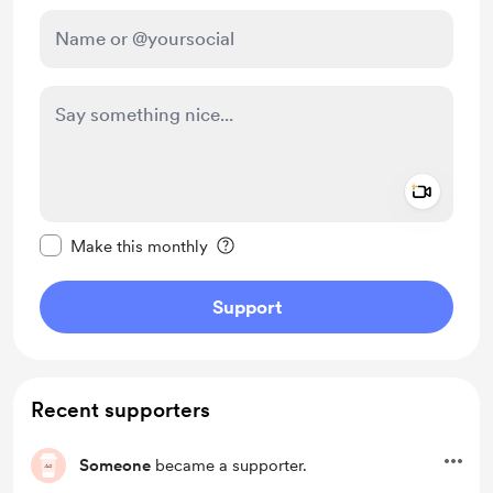
Add a 
Make this message private
Make this monthly
Support
Recent supporters
Someone
became a supporter.