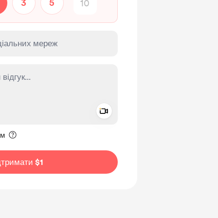
3
5
Add a video message
ення приватним
им
дтримати $1