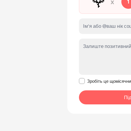
🌹
x
1
Зробити це повідомл
Зробіть це щомісячн
Пі