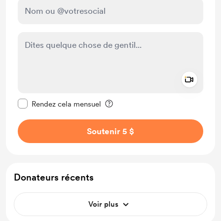
Add a 
Rendre ce message privé
Rendez cela mensuel
Soutenir 5 $
Donateurs récents
Voir plus