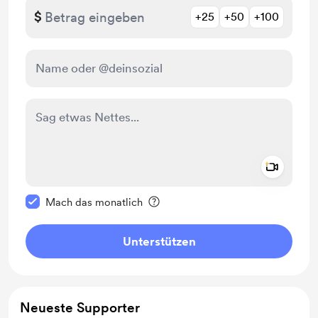
$
+25
+50
+100
Add a 
Diese Nachricht als privat kennzeichnen
Mach das monatlich
Unterstützen
Neueste Supporter