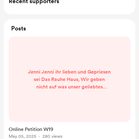
Recent supporters
Posts
Jenni Jenni ihr lieben und Gepriesen
sei Das Rauhe Haus, Wir geben
nicht auf was unser geliebtes
Zuhause: Die Wandsbeker
Chaussee 19 angeht! Ihr könnt uns
noch mehr Supporten mit einer
Unterschrift auf unser Online
Petitionsseite bei Change org. Hier
Online Petition W19
der Link ❤
May 05, 2025
280 views
https://chng.it/pJqGY96TwX