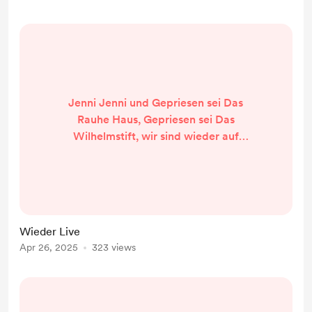
Jenni Jenni und Gepriesen sei Das
Rauhe Haus, Gepriesen sei Das
Wilhelmstift, wir sind wieder auf
unseren "Jennifer Herbrich" Kanal
Live auf YT. Wer bock hat uns zu
supporten, schenkt uns hier ne Pizza
oder lasst Abo und Likes da. Danke
ihr Lieben <3
Wieder Live
https://www.youtube.com/channel/
Apr 26, 2025
323 views
UCrK_M_GKLv8bZmi21zUhgdA