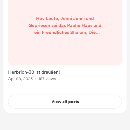
Hey Leute, Jenni Jenni und
Gepriesen sei das Rauhe Haus und
ein Freundliches Shalom, Die
Herbrich-30 Software ist nach viel
schweiß und Arbeit endlich
draußen. Sie kann hier Herbrich -
Herbrich-J Software (Herbrich-25)
heruntergeladen werden. Viel Spaß
Herbrich-30 ist draußen!
damit.
Apr 08, 2025
187 views
View all posts