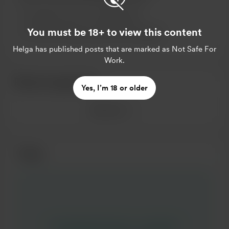
Support me on a monthly basis
You must be 18+ to view this content
Unlock exclusive posts and messages
Helga
has published posts that are marked as Not Safe For
Work.
Recent supporters
Yes, I’m 18 or older
See more
Posts
Let's started. Вагінізм - несвідоме