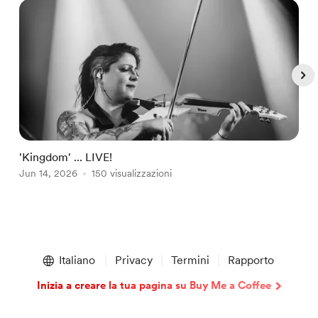
'Kingdom' ... LIVE!
'
Jun 14, 2026
150 visualizzazioni
J
Item
1
Italiano
Privacy
Termini
Rapporto
of
5
Inizia a creare la tua pagina su Buy Me a Coffee