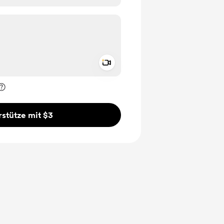
Add a video message
rivat kennzeichnen
stütze mit $3