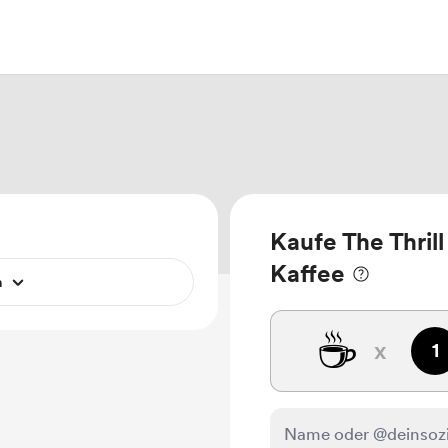
Kaufe The Thrill
Kaffee
n
☕
x
1