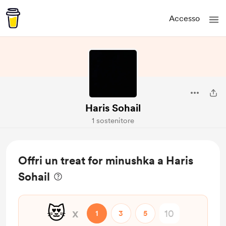
Accesso
Haris Sohail
1 sostenitore
Offri un treat for minushka a Haris
Sohail
😻
x
1
3
5