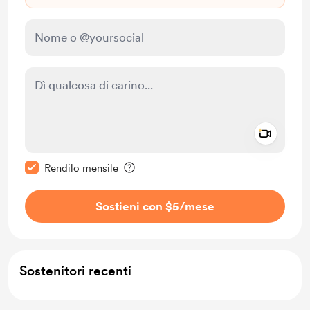
Add a 
Rendi questo messaggio privato
Rendilo mensile
Sostieni con $5
/mese
Sostenitori recenti