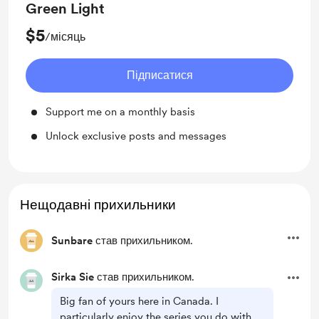
Green Light
$5
/місяць
Підписатися
Support me on a monthly basis
Unlock exclusive posts and messages
Нещодавні прихильники
Sunbare
став прихильником.
Sirka Sie
став прихильником.
Big fan of yours here in Canada. I
particularly enjoy the series you do with