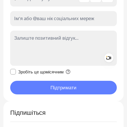
Add a 
Зробити це повідомлення приватним
Зробіть це щомісячним
Підтримати
Підпишіться