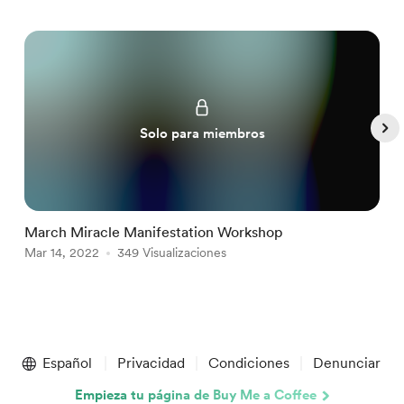
Solo para miembros
March Miracle Manifestation Workshop
W
Mar 14, 2022
349 Visualizaciones
F
Item
1
Español
Privacidad
Condiciones
Denunciar
of
5
Empieza tu página de Buy Me a Coffee