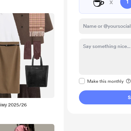
☕
x
1
Make this message pr
Make this monthly
S
іму 2025/26