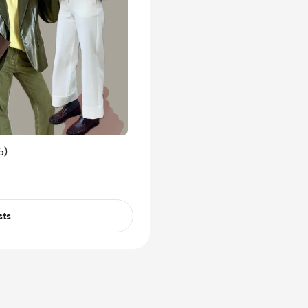
5)
sts