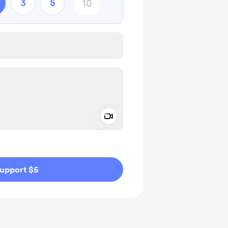
3
5
Add a video message
ivate
upport $5