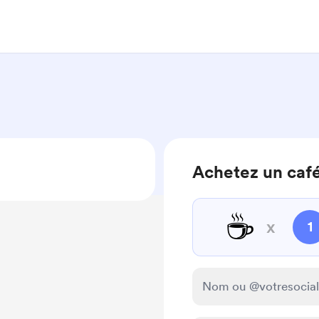
Achetez un café
☕
x
1