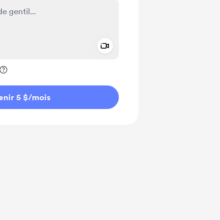
Add a video message
ivé
enir 5 $
/mois