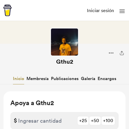
Iniciar sesión
Gthu2
Inicio
Membresía
Publicaciones
Galería
Encargos
Apoya a Gthu2
$
+25
+50
+100