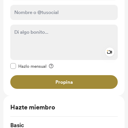
Add a 
Configurar este mensaje como privado
Hazlo mensual
Propina
Hazte miembro
Basic