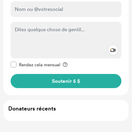
Add a 
Rendre ce message privé
Rendez cela mensuel
Soutenir 5 $
Donateurs récents