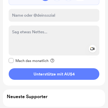
Add a 
Diese Nachricht als privat kennzeichnen
Mach das monatlich
Unterstütze mit AU$4
Neueste Supporter